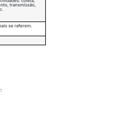
tividades: coleta,
nto,
transmissão,
o.
oais
se
referem.
: