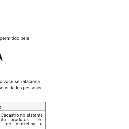
permitido pela
A
o você se relaciona
seus dados pessoais
o
u Cadastro no sistema
ento
produtos
e
s
de marketing e