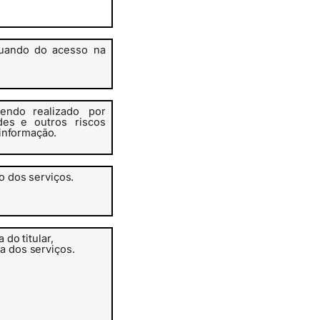
uando
do
acesso na
endo realizado
por
des e
outros
riscos
informação.
ão
dos
serviços.
a
do
titular,
ia dos
serviços.