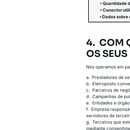
▪
Quantidade
▪
Conector
uti
▪
Dados
sobre
4. COM 
OS SEUS
Nós operamos em parc
a. Prestadores de s
b. Eletroposto conve
c. Parceiros de negó
d. Campanhas de pub
e. Entidades e órgão
f. Empresa responsá
servidores de terceir
g. Terceiros que est
mediante consentime