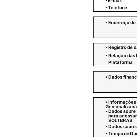
▪
E-
mail
▪
Telefone
▪
Endereço
de
▪
Registro
de
d
▪
Relação
das
Plataforma
▪
Dados
financ
▪
Informações 
Geolocalizaç
▪
Dados sobre o
para acessar
VOLTBRAS
▪
Dados
sobre
▪
Tempo
de
Du