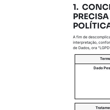
1. CONC
PRECISA
POLÍTIC
A fim de descomplica
interpretação, confo
de Dados, ora “LGPD
Term
Dado
Pes
Tratame