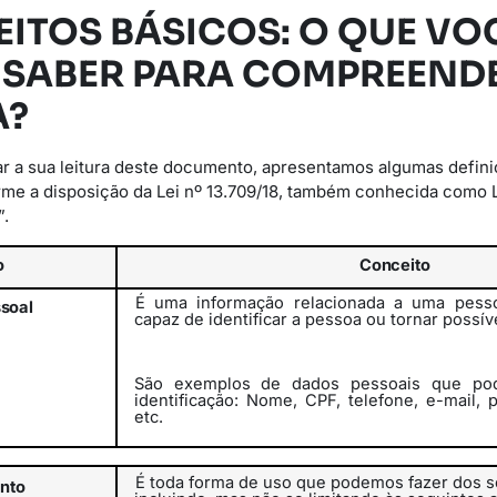
EITOS BÁSICOS: O QUE VO
 SABER PARA COMPREENDE
A?
r a sua leitura deste documento, apresentamos algumas defini
rme a disposição da Lei nº 13.709/18, também conhecida como 
”.
o
Conceito
É uma informação relacionada a uma pesso
soal
capaz de identificar a pessoa
ou
tornar
possív
São exemplos de dados pessoais que pod
identificação: Nome, CPF, telefone, e-mail, 
etc.
É toda forma de uso que podemos fazer dos s
nto