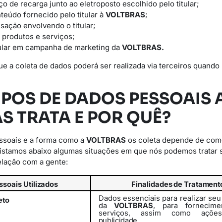
iço de recarga junto ao eletroposto escolhido pelo titular;
teúdo fornecido pelo titular à
VOLTBRAS
;
sação envolvendo o titular;
 produtos e serviços;
itular em campanha de marketing da
VOLTBRAS.
ue a coleta de dados poderá ser realizada via terceiros quando 
TIPOS DE DADOS PESSOAIS 
S TRATA E POR QUÊ?
essoais e a forma como a
VOLTBRAS
os coleta depende de com
Listamos abaixo algumas situações em que nós podemos tratar 
elação com a gente:
ssoais
Utilizados
Finalidades
de
Tratament
Dados essenciais para realizar se
eto
da
VOLTBRAS
, para fornecim
serviços,
assim
como
açõe
publicidade