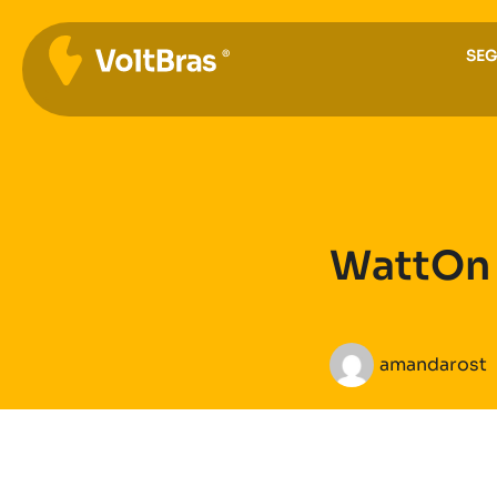
SE
WattOn
amandarost