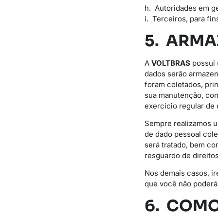
h. Autoridades em ge
i. Terceiros, para fi
5. ARM
A
VOLTBRAS
possui 
dados serão armazena
foram coletados, pri
sua manutenção, como
exercício regular de d
Sempre realizamos um
de dado pessoal cole
será tratado, bem c
resguardo de direitos
Nos demais casos, ir
que você não poderá 
6. COMO