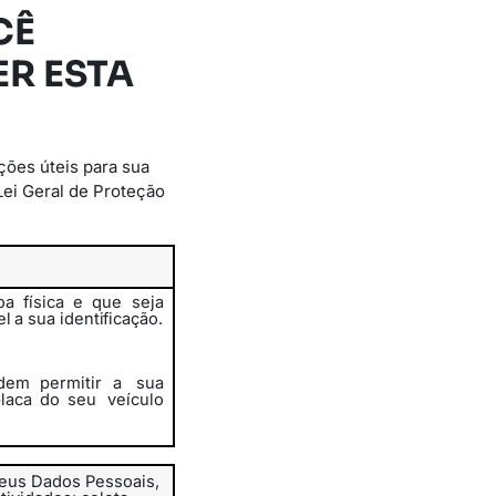
CÊ
R ESTA
ções úteis para sua
Lei Geral de Proteção
a física e que seja
el
a
sua
identificação.
em permitir a
sua
placa do seu
veículo
eus Dados Pessoais,