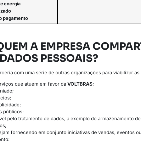
de
energia
lizado
o
pagamento
QUEM A EMPRESA COMPAR
 DADOS PESSOAIS?
eria com uma série de outras organizações para viabilizar as 
erviços que atuem em favor da
VOLTBRAS
;
niado;
cios;
licidade;
s públicos;
vel pelo tratamento de dados, a exemplo do armazenamento d
os;
ejam fornecendo em conjunto iniciativas de vendas, eventos 
nto;