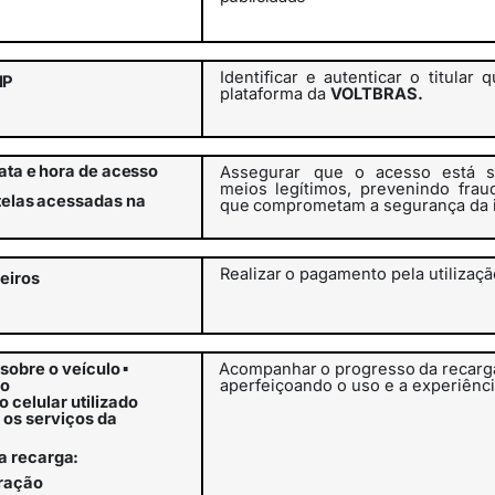
Identificar
e
autenticar
o
titular
q
IP
plataforma da
VOLTBRAS.
ata
e
hora
de
acesso
Assegurar
que o acesso está s
meios legítimos, prevenindo frau
telas
acessadas na
que
comprometam
a
segurança
da
Realizar
o
pagamento
pela
utilizaç
eiros
sobre o veículo
▪
Acompanhar
o
progresso
da
recarg
ão
aperfeiçoando o uso e a experiênc
 celular utilizado
 os serviços da
a
recarga:
ração