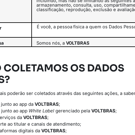
incluindo, mas não se limitando às seguintes a
armazenamento, consulta, uso, compartilhame
classificação,
reprodução, exclusão e avaliaçã
É
você,
a
pessoa
física
a
quem
os
Dados
Pess
r
sa
Somos
nós,
a
VOLTBRAS
O COLETAMOS OS DADOS
S?
is poderão ser coletados através das seguintes ações, a saber
 junto ao app da
VOLTBRAS
;
 junto ao app
White Label
gerenciado pela
VOLTBRAS
;
serviços da
VOLTBRAS
;
rte ao titular e canais de atendimento;
taformas digitais da
VOLTBRAS
;