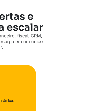
ertas e
a escalar
nceiro, fiscal, CRM,
 recarga em um único
r.
dinâmico,