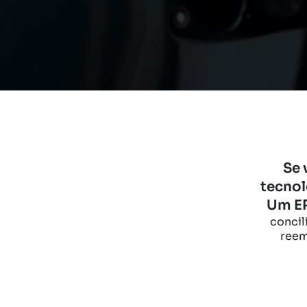
Se 
tecnol
Um ER
concil
reem