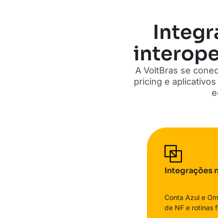
Integr
interope
A VoltBras se conec
pricing e aplicativ
e
Integrações n
Conta Azul e Omi
de NF e rotinas 