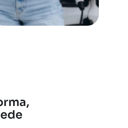
forma,
rede