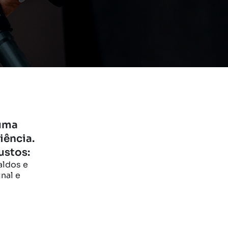
 uma
iência.
ustos:
aldos e
nal e