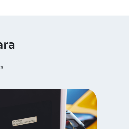
ara
al