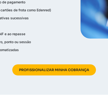
ro de pagamento
ui cartões de frota como Edenred)
tativas sucessivas
 NF e ao repasse
ro, ponto ou sessão
utomatizadas
PROFISSIONALIZAR MINHA COBRANÇA