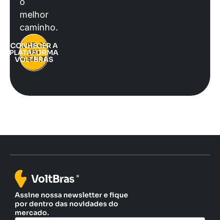
o
melhor
caminho.
FALAR COM
CONHECER A
UM
PLATAFORMA
CONSULTOR
VOLTBRAS
Assine nossa newsletter e fique
por dentro das novidades do
mercado.