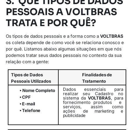
3. QUE TIPOS DE DADOS
PESSOAIS A VOLTBRAS
TRATA E POR QUÊ?
Os tipos de dados pessoais e a forma como a
VOLTBRAS
os coleta depende de como você se relaciona conosco e
por quê. Listamos abaixo algumas situações em que nós
podemos tratar seus dados pessoais no contexto da sua
relação com a gente:
Tipos
de
Dados
Finalidades
de
Pessoais
Utilizados
Tratamento
Dados essenciais para
▪
Nome
Completo
realizar seu Cadastro no
▪
CPF
sistema da
VOLTBRAS
, para
fornecimento
produtos
e
▪
E-
mail
serviços,
assim
como
▪
Telefone
ações
de marketing e
publicidade