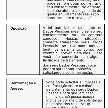
pode sempre optar
por retirar o
seu consentimento. No entanto,
isso não afetará a
legalidade de
qualquer Tratamento realizado
anteriormente à
revogação.
A lei autoriza
o
tratamento
de
Oposição
Dados
Pessoais
mesmo
sem
o seu
consentimento ou um contrato
conosco. Nessas situações,
somente trataremos seus Dados
Pessoais se tivermos motivos
legítimos para tanto, como, por
exemplo, prevenir fraudes.
Caso
você não concorde com alguma
finalidade de tratamento
dos
seus
Dados
Pessoais,
você
poderá
apresentar
oposição,
solicitando a sua interrupção.
Você pode solicitar à Empresa a
Confirmação
e
confirmação sobre a existência
Acesso
de
tratamento
dos
seus
Dados
Pessoais
para
que, em caso
positivo, você possa acessá-los,
inclusive por meio de
solicitação
de
cópias
dos
registros
que
temos
sobre
você.