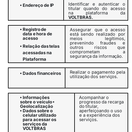
Identificar
e
autenticar
o
▪
Endereço
de
IP
titular
quando
do
acesso
na plataforma da
VOLTBRAS.
▪
Registro
de
Assegurar
que o acesso
data
e
hora
de
está sendo realizado
por
acesso
meios legítimos,
prevenindo fraudes e
▪
Relação
das
telas
outros
riscos que
comprometam
a
acessadas na
segurança
da
informação.
Plataforma
Realizar
o
pagamento
pela
▪
Dados
financeiros
utilização
dos
serviços.
▪
Informações
Acompanhar
o
sobre o veículo
▪
progresso
da
recarga
Geolocalização
do
titular,
aperfeiçoando o uso
▪
Dados sobre o
e a experiência dos
celular utilizado
serviços.
para acessar os
serviços da
VOLTBRAS