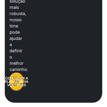
solução
mais
robusta,
nosso
time
pode
ajudar
a
definir
o
melhor
caminho.
FALAR COM
CONHECER A
UM
PLATAFORMA
CONSULTOR
VOLTBRAS