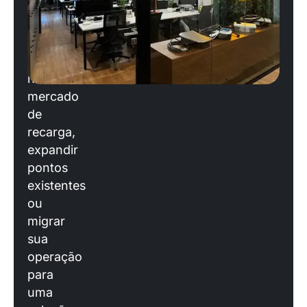
você
está
planejando
entrar
no
mercado
de
recarga,
expandir
pontos
existentes
ou
migrar
sua
operação
para
uma