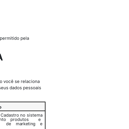
permitido pela
A
o você se relaciona
seus dados pessoais
o
u Cadastro no sistema
ento
produtos
e
s
de marketing e