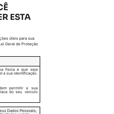
CÊ
R ESTA
ções úteis para sua
Lei Geral de Proteção
a física e que seja
el
a
sua
identificação.
em permitir a
sua
placa do seu
veículo
eus Dados Pessoais,