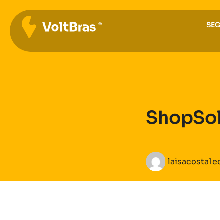
SE
ShopSol
laisacosta1