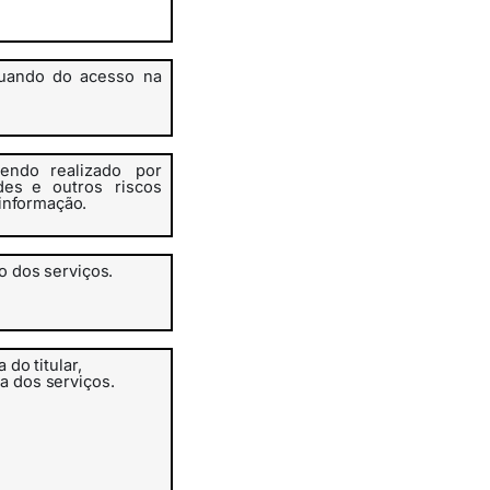
uando
do
acesso na
endo realizado
por
des e
outros
riscos
informação.
ão
dos
serviços.
a
do
titular,
ia dos
serviços.