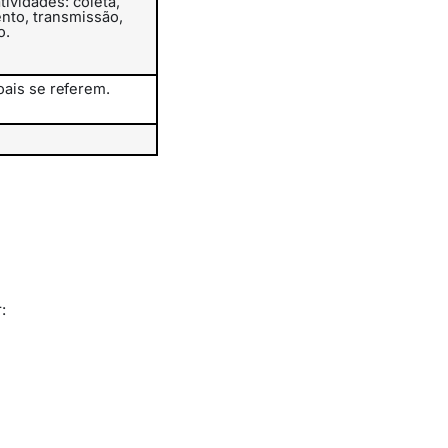
tividades: coleta,
nto,
transmissão,
o.
oais
se
referem.
: