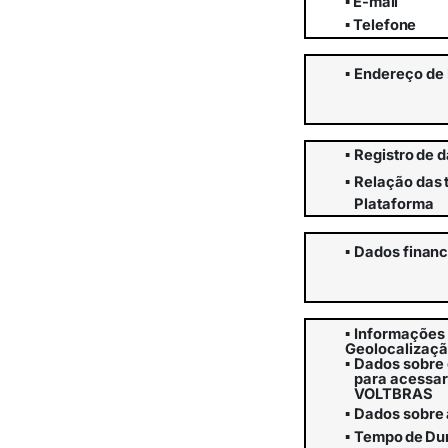
▪
E-
mail
▪
Telefone
▪
Endereço
de
▪
Registro
de
d
▪
Relação
das
Plataforma
▪
Dados
financ
▪
Informações 
Geolocalizaç
▪
Dados sobre o
para acessar
VOLTBRAS
▪
Dados
sobre
▪
Tempo
de
Du