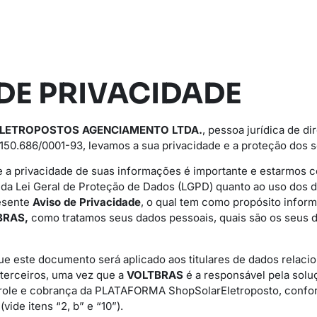
DE PRIVACIDADE
ELETROPOSTOS AGENCIAMENTO LTDA.
, pessoa jurídica de dir
150.686/0001-93, levamos a sua privacidade e a proteção dos s
 a privacidade de suas informações é importante e estarmos
s da Lei Geral de Proteção de Dados (LGPD) quanto ao uso dos 
esente
Aviso de Privacidade
, o qual tem como propósito informa
BRAS,
como tratamos seus dados pessoais, quais são os seus d
ue este documento será aplicado aos titulares de dados relaci
 terceiros, uma vez que a
VOLTBRAS
é a responsável pela solu
role e cobrança da PLATAFORMA ShopSolarEletroposto, confo
vide itens “2, b” e “10”).