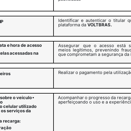
Identificar
e
autenticar
o
titular
q
IP
plataforma da
VOLTBRAS.
ata
e
hora
de
acesso
Assegurar
que o acesso está s
meios legítimos, prevenindo frau
telas
acessadas na
que
comprometam
a
segurança
da
Realizar
o
pagamento
pela
utilizaç
eiros
sobre o veículo
▪
Acompanhar
o
progresso
da
recarg
ão
aperfeiçoando o uso e a experiênc
 celular utilizado
 os serviços da
a
recarga:
ração