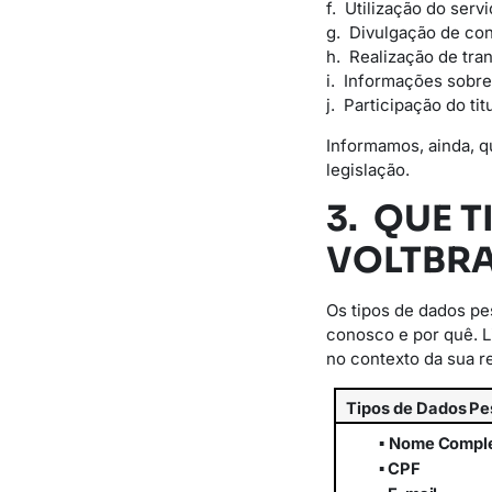
f. Utilização do serv
g. Divulgação de con
h. Realização de tran
i. Informações sobre
j. Participação do t
Informamos, ainda, q
legislação.
3. QUE 
VOLTBRA
Os tipos de dados p
conosco e por quê. 
no contexto da sua r
Tipos
de
Dados
Pe
▪
Nome
Compl
▪
CPF