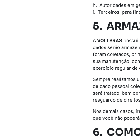
h. Autoridades em ge
i. Terceiros, para fi
5. ARM
A
VOLTBRAS
possui 
dados serão armazena
foram coletados, pri
sua manutenção, como
exercício regular de d
Sempre realizamos um
de dado pessoal cole
será tratado, bem c
resguardo de direitos
Nos demais casos, ir
que você não poderá 
6. COMO