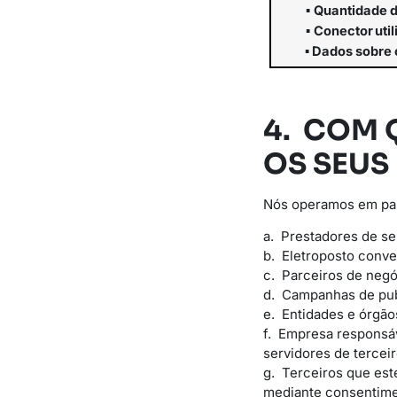
▪
Quantidade
▪
Conector
uti
▪
Dados
sobre
4. COM 
OS SEUS
Nós operamos em parc
a. Prestadores de s
b. Eletroposto conve
c. Parceiros de negó
d. Campanhas de pub
e. Entidades e órgão
f. Empresa responsá
servidores de terceir
g. Terceiros que est
mediante consentime