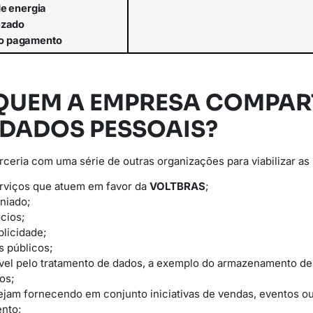
de
energia
lizado
o
pagamento
QUEM A EMPRESA COMPAR
 DADOS PESSOAIS?
eria com uma série de outras organizações para viabilizar as 
erviços que atuem em favor da
VOLTBRAS
;
niado;
cios;
licidade;
s públicos;
vel pelo tratamento de dados, a exemplo do armazenamento d
os;
ejam fornecendo em conjunto iniciativas de vendas, eventos 
nto;