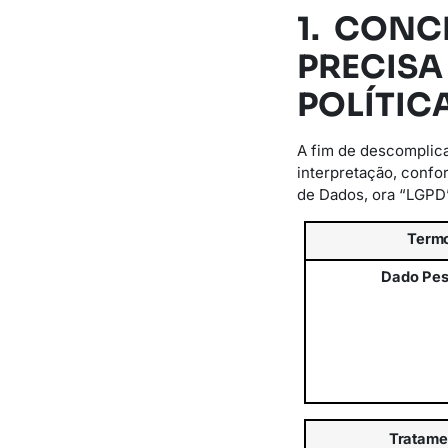
1. CONC
PRECISA
POLÍTIC
A fim de descomplica
interpretação, confo
de Dados, ora “LGPD
Term
Dado
Pes
Tratame