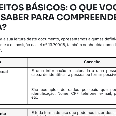
EITOS BÁSICOS: O QUE VO
 SABER PARA COMPREENDE
A?
r a sua leitura deste documento, apresentamos algumas defini
rme a disposição da Lei nº 13.709/18, também conhecida como 
”.
o
Conceito
É uma informação relacionada a uma pesso
soal
capaz de identificar a pessoa
ou
tornar
possív
São exemplos de dados pessoais que pod
identificação: Nome, CPF, telefone, e-mail, 
etc.
É toda forma de uso que podemos fazer dos s
nto