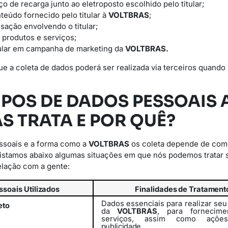
iço de recarga junto ao eletroposto escolhido pelo titular;
teúdo fornecido pelo titular à
VOLTBRAS
;
sação envolvendo o titular;
 produtos e serviços;
itular em campanha de marketing da
VOLTBRAS.
ue a coleta de dados poderá ser realizada via terceiros quando 
TIPOS DE DADOS PESSOAIS 
S TRATA E POR QUÊ?
essoais e a forma como a
VOLTBRAS
os coleta depende de com
Listamos abaixo algumas situações em que nós podemos tratar 
elação com a gente:
ssoais
Utilizados
Finalidades
de
Tratament
Dados essenciais para realizar se
eto
da
VOLTBRAS
, para fornecim
serviços,
assim
como
açõe
publicidade