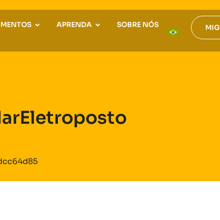
GMENTOS
APRENDA
SOBRE NÓS
MIG
arEletroposto
edcc64d85