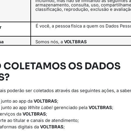
incluindo, mas não se limitando às seguintes a
armazenamento, consulta, uso, compartilhame
classificação,
reprodução, exclusão e avaliaçã
É
você,
a
pessoa
física
a
quem
os
Dados
Pess
r
sa
Somos
nós,
a
VOLTBRAS
O COLETAMOS OS DADOS
S?
is poderão ser coletados através das seguintes ações, a saber
 junto ao app da
VOLTBRAS
;
 junto ao app
White Label
gerenciado pela
VOLTBRAS
;
serviços da
VOLTBRAS
;
rte ao titular e canais de atendimento;
taformas digitais da
VOLTBRAS
;