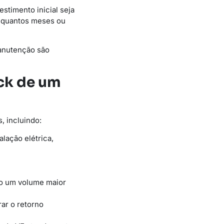
stimento inicial seja
a quantos meses ou
manutenção são
ck de um
, incluindo:
alação elétrica,
do um volume maior
rar o retorno