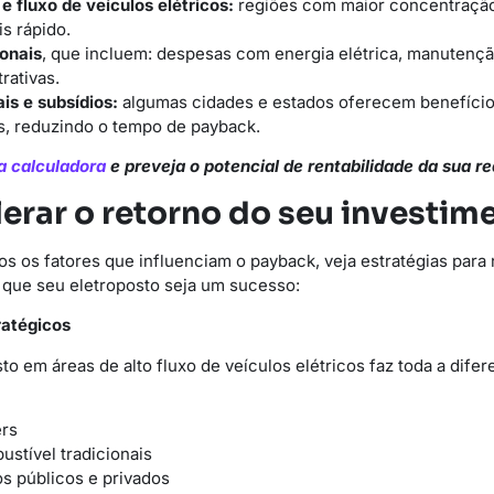
e fluxo de veículos elétricos:
regiões com maior concentração
s rápido.
onais
, que incluem: despesas com energia elétrica, manutenç
rativas.
ais e subsídios:
algumas cidades e estados oferecem benefício
s, reduzindo o tempo de payback.
a calculadora
e preveja o potencial de rentabilidade da sua r
erar o retorno do seu investim
 os fatores que influenciam o payback, veja estratégias para 
 que seu eletroposto seja um sucesso:
ratégicos
sto em áreas de alto fluxo de veículos elétricos faz toda a dife
ers
stível tradicionais
s públicos e privados