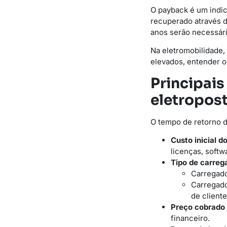
O payback é um indic
recuperado através d
anos serão necessári
Na eletromobilidade,
elevados, entender o
Principai
eletropos
O tempo de retorno d
Custo inicial d
licenças, softw
Tipo de carrega
Carregado
Carregado
de cliente
Preço cobrado 
financeiro.