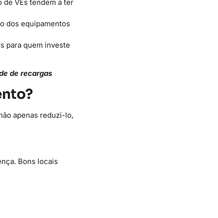
 de VEs tendem a ter
ão dos equipamentos
s para quem investe
ede de recargas
ento?
não apenas reduzi-lo,
rença. Bons locais