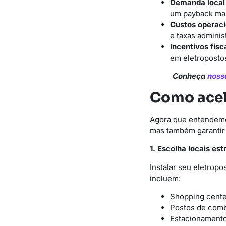
Demanda local 
um payback mai
Custos operaci
e taxas administ
Incentivos fisc
em eletroposto
Conheça
noss
Como acel
Agora que entendemos
mas também garantir
1. Escolha locais est
Instalar seu eletropo
incluem:
Shopping cent
Postos de combu
Estacionamento