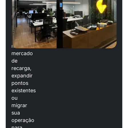
operação?
Se
você
está
planejando
entrar
no
mercado
de
recarga,
expandir
pontos
existentes
ou
migrar
sua
operação
para