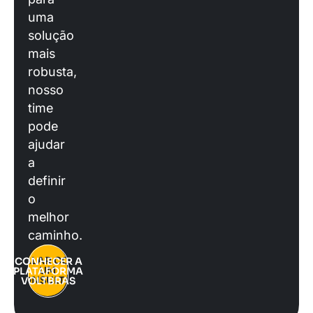
uma
solução
mais
robusta,
nosso
time
pode
ajudar
a
definir
o
melhor
caminho.
FALAR COM
CONHECER A
UM
PLATAFORMA
CONSULTOR
VOLTBRAS