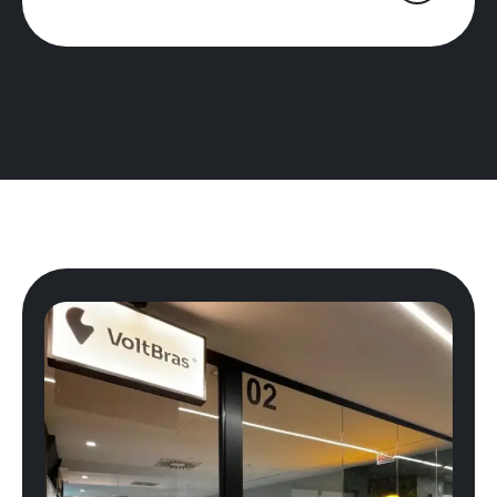
Precisa
estruturar
ou
escalar
sua