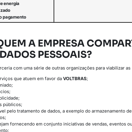
de
energia
lizado
o
pagamento
QUEM A EMPRESA COMPAR
 DADOS PESSOAIS?
eria com uma série de outras organizações para viabilizar as 
erviços que atuem em favor da
VOLTBRAS
;
niado;
cios;
licidade;
s públicos;
vel pelo tratamento de dados, a exemplo do armazenamento d
os;
ejam fornecendo em conjunto iniciativas de vendas, eventos 
nto;