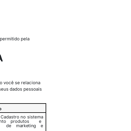
permitido pela
A
o você se relaciona
seus dados pessoais
o
u Cadastro no sistema
ento
produtos
e
s
de marketing e