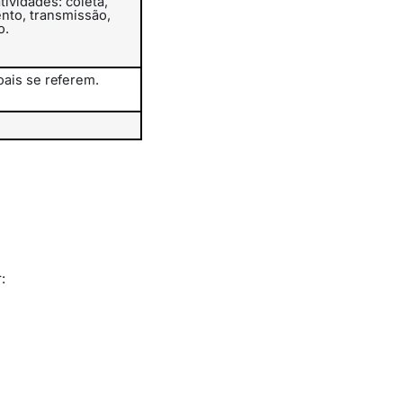
tividades: coleta,
nto,
transmissão,
o.
oais
se
referem.
: