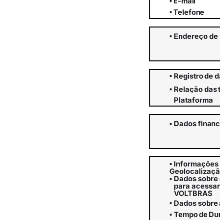
▪
E-
mail
▪
Telefone
▪
Endereço
de
▪
Registro
de
d
▪
Relação
das
Plataforma
▪
Dados
financ
▪
Informações 
Geolocalizaç
▪
Dados sobre o
para acessar
VOLTBRAS
▪
Dados
sobre
▪
Tempo
de
Du