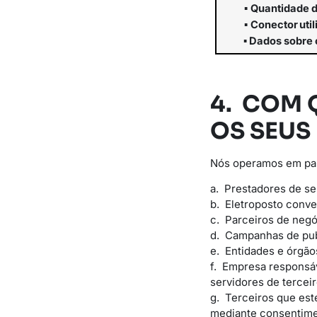
▪
Quantidade
▪
Conector
uti
▪
Dados
sobre
4. COM 
OS SEUS
Nós operamos em parc
a. Prestadores de s
b. Eletroposto conve
c. Parceiros de negó
d. Campanhas de pub
e. Entidades e órgão
f. Empresa responsá
servidores de terceir
g. Terceiros que est
mediante consentime