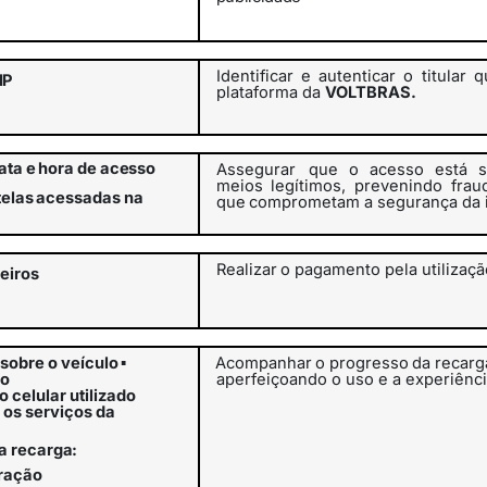
Identificar
e
autenticar
o
titular
q
IP
plataforma da
VOLTBRAS.
ata
e
hora
de
acesso
Assegurar
que o acesso está s
meios legítimos, prevenindo frau
telas
acessadas na
que
comprometam
a
segurança
da
Realizar
o
pagamento
pela
utilizaç
eiros
sobre o veículo
▪
Acompanhar
o
progresso
da
recarg
ão
aperfeiçoando o uso e a experiênc
 celular utilizado
 os serviços da
a
recarga:
ração