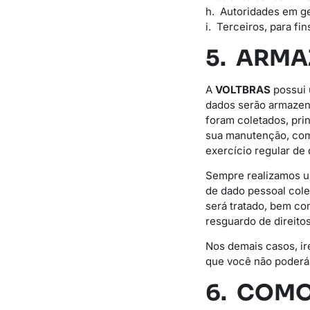
h. Autoridades em ge
i. Terceiros, para fi
5. ARM
A
VOLTBRAS
possui 
dados serão armazena
foram coletados, pri
sua manutenção, como
exercício regular de d
Sempre realizamos um
de dado pessoal cole
será tratado, bem c
resguardo de direitos
Nos demais casos, ir
que você não poderá 
6. COMO