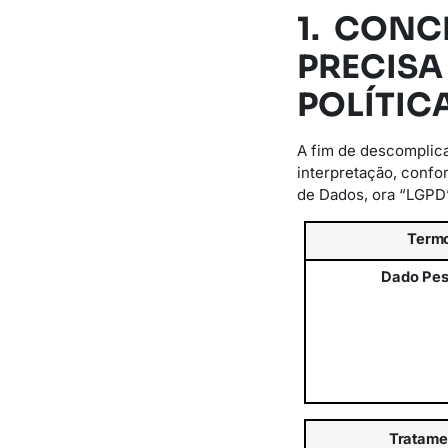
1. CONC
PRECISA
POLÍTIC
A fim de descomplica
interpretação, confo
de Dados, ora “LGPD
Term
Dado
Pes
Tratame