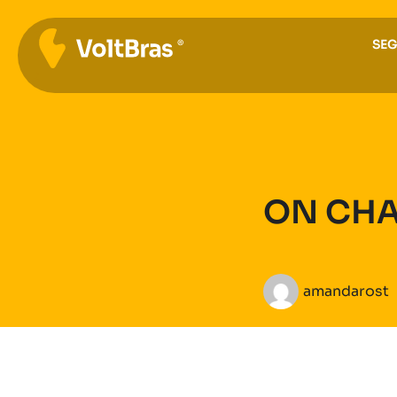
SE
ON CH
amandarost