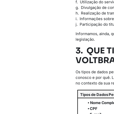
f. Utilização do serv
g. Divulgação de con
h. Realização de tran
i. Informações sobre
j. Participação do t
Informamos, ainda, q
legislação.
3. QUE 
VOLTBRA
Os tipos de dados p
conosco e por quê. 
no contexto da sua r
Tipos
de
Dados
Pe
▪
Nome
Compl
▪
CPF