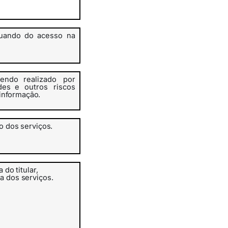
uando
do
acesso na
endo realizado
por
des e
outros
riscos
informação.
ão
dos
serviços.
a
do
titular,
ia dos
serviços.