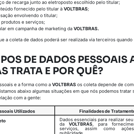
iço de recarga junto ao eletroposto escolhido pelo titular;
teúdo fornecido pelo titular à
VOLTBRAS
;
sação envolvendo o titular;
 produtos e serviços;
itular em campanha de marketing da
VOLTBRAS.
ue a coleta de dados poderá ser realizada via terceiros quando 
TIPOS DE DADOS PESSOAIS 
S TRATA E POR QUÊ?
essoais e a forma como a
VOLTBRAS
os coleta depende de com
Listamos abaixo algumas situações em que nós podemos tratar 
elação com a gente:
ssoais
Utilizados
Finalidades
de
Tratament
Dados essenciais para realizar se
eto
da
VOLTBRAS
, para fornecim
serviços,
assim
como
açõe
publicidade