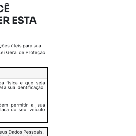
CÊ
R ESTA
ções úteis para sua
Lei Geral de Proteção
a física e que seja
el
a
sua
identificação.
em permitir a
sua
placa do seu
veículo
eus Dados Pessoais,