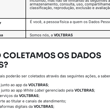
incluindo, mas não se limitando às seguintes a
armazenamento, consulta, uso, compartilhame
classificação,
reprodução, exclusão e avaliaçã
É
você,
a
pessoa
física
a
quem
os
Dados
Pess
r
sa
Somos
nós,
a
VOLTBRAS
O COLETAMOS OS DADOS
S?
is poderão ser coletados através das seguintes ações, a saber
 junto ao app da
VOLTBRAS
;
 junto ao app
White Label
gerenciado pela
VOLTBRAS
;
serviços da
VOLTBRAS
;
rte ao titular e canais de atendimento;
taformas digitais da
VOLTBRAS
;