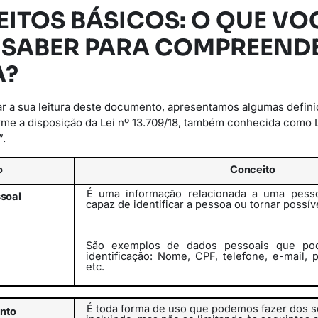
EITOS BÁSICOS: O QUE VO
 SABER PARA COMPREENDE
A?
r a sua leitura deste documento, apresentamos algumas defini
rme a disposição da Lei nº 13.709/18, também conhecida como 
”.
o
Conceito
É uma informação relacionada a uma pesso
soal
capaz de identificar a pessoa
ou
tornar
possív
São exemplos de dados pessoais que pod
identificação: Nome, CPF, telefone, e-mail, 
etc.
É toda forma de uso que podemos fazer dos s
nto