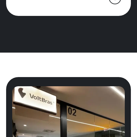
Precisa
estruturar
ou
escalar
sua