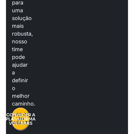
para
uma
solução
mais
robusta,
nosso
time
pode
ajudar
a
definir
o
melhor
caminho.
FALAR COM
CONHECER A
UM
PLATAFORMA
CONSULTOR
VOLTBRAS