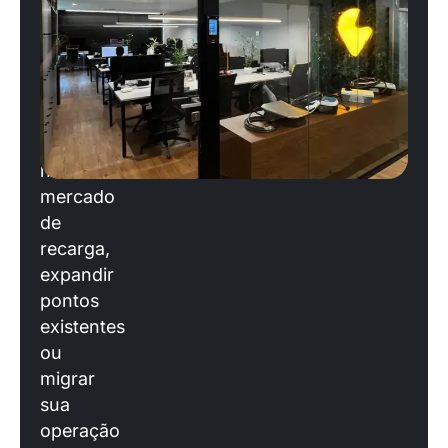
operação?
Se
você
está
planejando
entrar
no
mercado
de
recarga,
expandir
pontos
existentes
ou
migrar
sua
operação