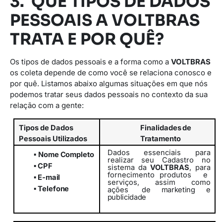
3. QUE TIPOS DE DADOS
PESSOAIS A VOLTBRAS
TRATA E POR QUÊ?
Os tipos de dados pessoais e a forma como a
VOLTBRAS
os coleta depende de como você se relaciona conosco e
por quê. Listamos abaixo algumas situações em que nós
podemos tratar seus dados pessoais no contexto da sua
relação com a gente:
Tipos
de
Dados
Finalidades
de
Pessoais
Utilizados
Tratamento
Dados essenciais para
▪
Nome
Completo
realizar seu Cadastro no
▪
CPF
sistema da
VOLTBRAS
, para
fornecimento
produtos
e
▪
E-
mail
serviços,
assim
como
▪
Telefone
ações
de marketing e
publicidade