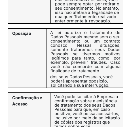
pode sempre optar
por retirar o
seu consentimento. No entanto,
isso não afetará a
legalidade de
qualquer Tratamento realizado
anteriormente à
revogação.
A lei autoriza
o
tratamento
de
Oposição
Dados
Pessoais
mesmo
sem
o seu
consentimento ou um contrato
conosco. Nessas situações,
somente trataremos seus Dados
Pessoais se tivermos motivos
legítimos para tanto, como, por
exemplo, prevenir fraudes.
Caso
você não concorde com alguma
finalidade de tratamento
dos
seus
Dados
Pessoais,
você
poderá
apresentar
oposição,
solicitando a sua interrupção.
Você pode solicitar à Empresa a
Confirmação
e
confirmação sobre a existência
Acesso
de
tratamento
dos
seus
Dados
Pessoais
para
que, em caso
positivo, você possa acessá-los,
inclusive por meio de
solicitação
de
cópias
dos
registros
que
temos
sobre
você.