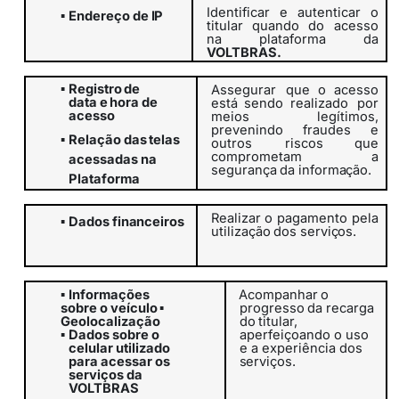
Identificar
e
autenticar
o
▪
Endereço
de
IP
titular
quando
do
acesso
na plataforma da
VOLTBRAS.
▪
Registro
de
Assegurar
que o acesso
data
e
hora
de
está sendo realizado
por
acesso
meios legítimos,
prevenindo fraudes e
▪
Relação
das
telas
outros
riscos que
comprometam
a
acessadas na
segurança
da
informação.
Plataforma
Realizar
o
pagamento
pela
▪
Dados
financeiros
utilização
dos
serviços.
▪
Informações
Acompanhar
o
sobre o veículo
▪
progresso
da
recarga
Geolocalização
do
titular,
aperfeiçoando o uso
▪
Dados sobre o
e a experiência dos
celular utilizado
serviços.
para acessar os
serviços da
VOLTBRAS