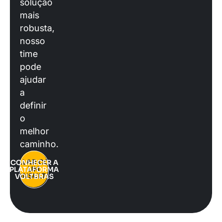
solução
mais
robusta,
nosso
time
pode
ajudar
a
definir
o
melhor
caminho.
FALAR COM
CONHECER A
UM
PLATAFORMA
CONSULTOR
VOLTBRAS