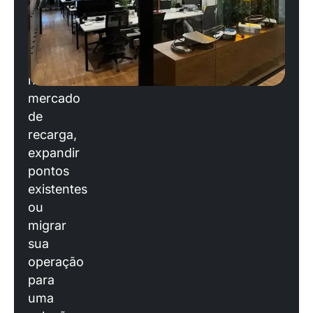
você
está
planejando
entrar
no
mercado
de
recarga,
expandir
pontos
existentes
ou
migrar
sua
operação
para
uma