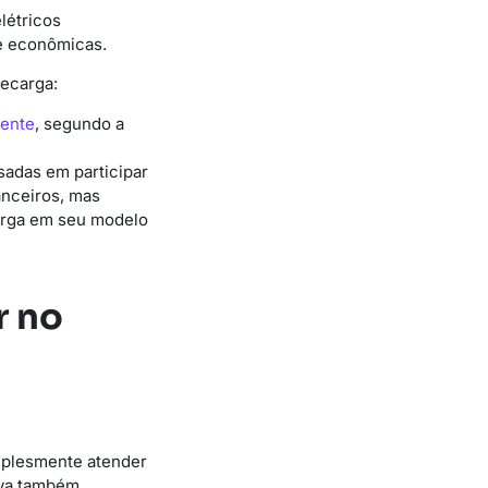
létricos
e econômicas.
ecarga:
cente
, segundo a
sadas em participar
anceiros, mas
arga em seu modelo
r no
mplesmente atender
tiva também