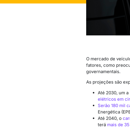
O mercado de veículo
fatores, como preocu
governamentais.
As projeções são exp
Até 2030, um a 
elétricos em ci
Serão 180 mil c
Energética (EPE
Até 2040, o
car
terá
mais de 35