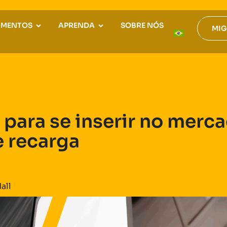
GMENTOS
APRENDA
SOBRE NÓS
MIG
 para se inserir no merc
e recarga
all