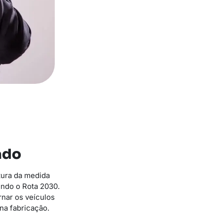
ado
tura da medida
endo o Rota 2030.
rnar os veículos
na fabricação.