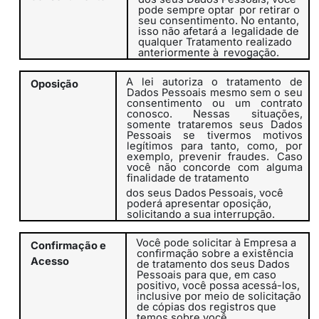
pode sempre optar
por retirar o
seu consentimento. No entanto,
isso não afetará a
legalidade de
qualquer Tratamento realizado
anteriormente à
revogação.
A lei autoriza
o
tratamento
de
Oposição
Dados
Pessoais
mesmo
sem
o seu
consentimento ou um contrato
conosco. Nessas situações,
somente trataremos seus Dados
Pessoais se tivermos motivos
legítimos para tanto, como, por
exemplo, prevenir fraudes.
Caso
você não concorde com alguma
finalidade de tratamento
dos
seus
Dados
Pessoais,
você
poderá
apresentar
oposição,
solicitando a sua interrupção.
Você pode solicitar à Empresa a
Confirmação
e
confirmação sobre a existência
Acesso
de
tratamento
dos
seus
Dados
Pessoais
para
que, em caso
positivo, você possa acessá-los,
inclusive por meio de
solicitação
de
cópias
dos
registros
que
temos
sobre
você.