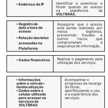
Identificar
e
autenticar
o
▪
Endereço
de
IP
titular
quando
do
acesso
na plataforma da
VOLTBRAS.
▪
Registro
de
Assegurar
que o acesso
data
e
hora
de
está sendo realizado
por
acesso
meios legítimos,
prevenindo fraudes e
▪
Relação
das
telas
outros
riscos que
comprometam
a
acessadas na
segurança
da
informação.
Plataforma
Realizar
o
pagamento
pela
▪
Dados
financeiros
utilização
dos
serviços.
▪
Informações
Acompanhar
o
sobre o veículo
▪
progresso
da
recarga
Geolocalização
do
titular,
aperfeiçoando o uso
▪
Dados sobre o
e a experiência dos
celular utilizado
serviços.
para acessar os
serviços da
VOLTBRAS