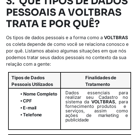
3. QUE TIPOS DE DADOS
PESSOAIS A VOLTBRAS
TRATA E POR QUÊ?
Os tipos de dados pessoais e a forma como a
VOLTBRAS
os coleta depende de como você se relaciona conosco e
por quê. Listamos abaixo algumas situações em que nós
podemos tratar seus dados pessoais no contexto da sua
relação com a gente:
Tipos
de
Dados
Finalidades
de
Pessoais
Utilizados
Tratamento
Dados essenciais para
▪
Nome
Completo
realizar seu Cadastro no
▪
CPF
sistema da
VOLTBRAS
, para
fornecimento
produtos
e
▪
E-
mail
serviços,
assim
como
▪
Telefone
ações
de marketing e
publicidade