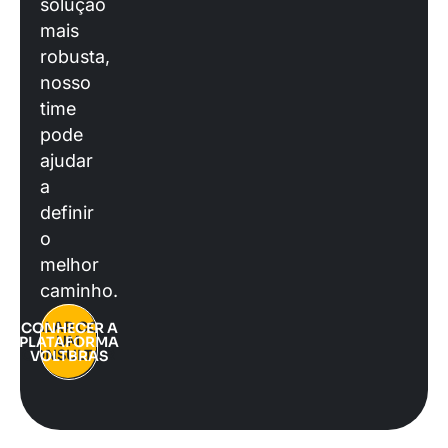
solução
mais
robusta,
nosso
time
pode
ajudar
a
definir
o
melhor
caminho.
FALAR COM
CONHECER A
UM
PLATAFORMA
CONSULTOR
VOLTBRAS