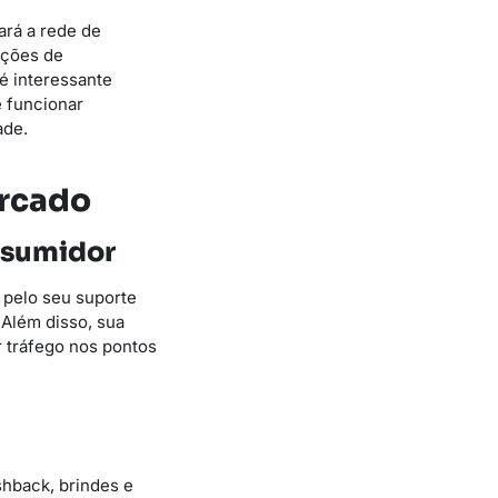
ará a rede de
ações de
é interessante
e funcionar
ade.
ercado
nsumidor
, pelo seu suporte
 Além disso, sua
r tráfego nos pontos
shback, brindes e