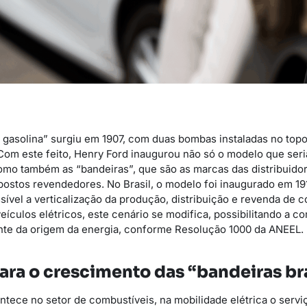
 gasolina” surgiu em 1907, com duas bombas instaladas no top
Com este feito, Henry Ford inaugurou não só o modelo que seri
omo também as “bandeiras”, que são as marcas das distribuido
postos revendedores. No Brasil, o modelo foi inaugurado em 191
ível a verticalização da produção, distribuição e revenda de c
ículos elétricos, este cenário se modifica, possibilitando a c
nte da origem da energia, conforme Resolução 1000 da ANEEL.
ara o crescimento das “bandeiras b
ntece no setor de combustíveis, na mobilidade elétrica o servi