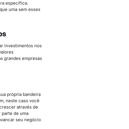
ra específica.
o que uma sem esses
os
r investimentos nos
valores
as grandes empresas
sua própria bandeira
ém, neste caso você
crescer através de
r parte de uma
lavancar seu negócio