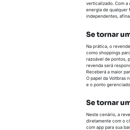
verticalizado. Com 
energia de qualquer 
independentes, afina
Se tornar u
Na prática, o revend
como shoppings parc
razoável de pontos, 
revenda será responsá
Receberá a maior par
O papel da Voltbras 
e o ponto gerenciado
Se tornar u
Neste cenário, a rev
diretamente com o cli
com app para sua ban