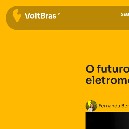
SE
O futur
eletrom
Fernanda Be