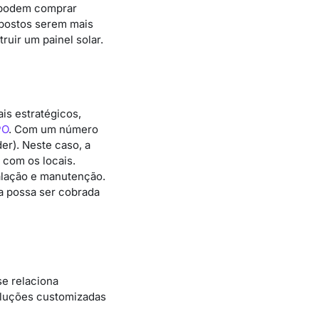
” podem comprar
 postos serem mais
uir um painel solar.
is estratégicos,
PO
. Com um número
er). Neste caso, a
 com os locais.
talação e manutenção.
ga possa ser cobrada
e relaciona
soluções customizadas