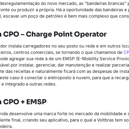
a desregulamentação do novo mercado, as “bandeiras brancas
fonte ou produzir a própria. Há a oportunidade das bandeiras e
l, escavar um poço de petróleo é bem mais complexo que constr
m CPO – Charge Point Operator
edor instala carregadores no seu posto ou rede e em outros loca
eiros, centros comerciais, se tornando o que chamamos de
C
pode agregar sua rede à de um EMSP (E-Mobility Service Provid
vel por instalar, gerenciar, dar manutenção e realizar parceria
te das receitas e naturalmente ficará com as despesas de ins
neste caso é conectar o eletroposto à nuvem, para que a recar
 e integrado a outras redes.
m CPO + EMSP
enda desenvolve uma marca forte no mercado da mobilidade e s
ente final, criando seu aplicativo, para o qual a Voltbras tem 
deira.