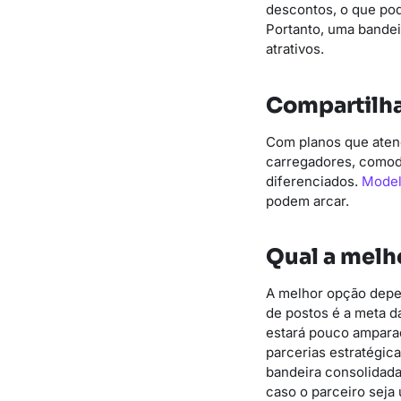
descontos, o que pode
Portanto, uma bandei
atrativos.
Compartilha
Com planos que aten
carregadores, comod
diferenciados.
Model
podem arcar.
Qual a melh
A melhor opção depen
de postos é a meta d
estará pouco amparad
parcerias estratégic
bandeira consolidada
caso o parceiro seja