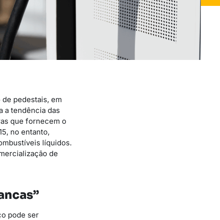
o de pedestais, em
a a tendência das
ras que fornecem o
5, no entanto,
ombustíveis líquidos.
omercialização de
rancas”
ço pode ser