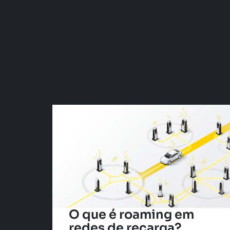
O que é roaming em
redes de recarga?