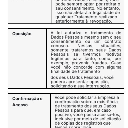
pode sempre optar
por retirar o
seu consentimento. No entanto,
isso não afetará a
legalidade de
qualquer Tratamento realizado
anteriormente à
revogação.
A lei autoriza
o
tratamento
de
Oposição
Dados
Pessoais
mesmo
sem
o seu
consentimento ou um contrato
conosco. Nessas situações,
somente trataremos seus Dados
Pessoais se tivermos motivos
legítimos para tanto, como, por
exemplo, prevenir fraudes.
Caso
você não concorde com alguma
finalidade de tratamento
dos
seus
Dados
Pessoais,
você
poderá
apresentar
oposição,
solicitando a sua interrupção.
Você pode solicitar à Empresa a
Confirmação
e
confirmação sobre a existência
Acesso
de
tratamento
dos
seus
Dados
Pessoais
para
que, em caso
positivo, você possa acessá-los,
inclusive por meio de
solicitação
de
cópias
dos
registros
que
temos
sobre
você.