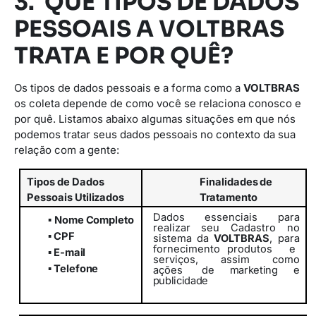
3. QUE TIPOS DE DADOS
PESSOAIS A VOLTBRAS
TRATA E POR QUÊ?
Os tipos de dados pessoais e a forma como a
VOLTBRAS
os coleta depende de como você se relaciona conosco e
por quê. Listamos abaixo algumas situações em que nós
podemos tratar seus dados pessoais no contexto da sua
relação com a gente:
Tipos
de
Dados
Finalidades
de
Pessoais
Utilizados
Tratamento
Dados essenciais para
▪
Nome
Completo
realizar seu Cadastro no
▪
CPF
sistema da
VOLTBRAS
, para
fornecimento
produtos
e
▪
E-
mail
serviços,
assim
como
▪
Telefone
ações
de marketing e
publicidade