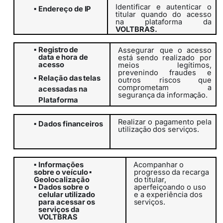
Identificar
e
autenticar
o
▪
Endereço
de
IP
titular
quando
do
acesso
na plataforma da
VOLTBRAS.
▪
Registro
de
Assegurar
que o acesso
data
e
hora
de
está sendo realizado
por
acesso
meios legítimos,
prevenindo fraudes e
▪
Relação
das
telas
outros
riscos que
comprometam
a
acessadas na
segurança
da
informação.
Plataforma
Realizar
o
pagamento
pela
▪
Dados
financeiros
utilização
dos
serviços.
▪
Informações
Acompanhar
o
sobre o veículo
▪
progresso
da
recarga
Geolocalização
do
titular,
aperfeiçoando o uso
▪
Dados sobre o
e a experiência dos
celular utilizado
serviços.
para acessar os
serviços da
VOLTBRAS