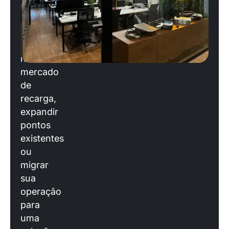
você
está
planejando
entrar
no
mercado
de
recarga,
expandir
pontos
existentes
ou
migrar
sua
operação
para
uma