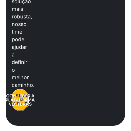
solução
mais
robusta,
nosso
time
pode
ajudar
a
definir
o
melhor
caminho.
FALAR COM
CONHECER A
UM
PLATAFORMA
CONSULTOR
VOLTBRAS