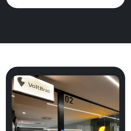
Precisa
estruturar
ou
escalar
sua
operação?