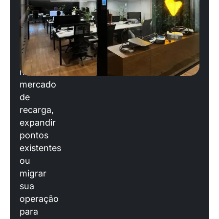
Se
você
está
planejando
entrar
no
mercado
de
recarga,
expandir
pontos
existentes
ou
migrar
sua
operação
para