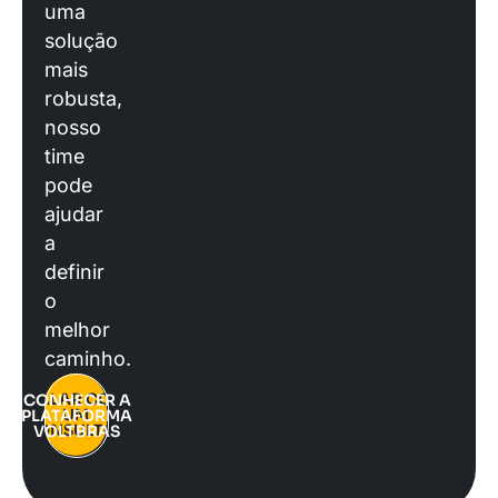
uma
solução
mais
robusta,
nosso
time
pode
ajudar
a
definir
o
melhor
caminho.
FALAR COM
CONHECER A
UM
PLATAFORMA
CONSULTOR
VOLTBRAS