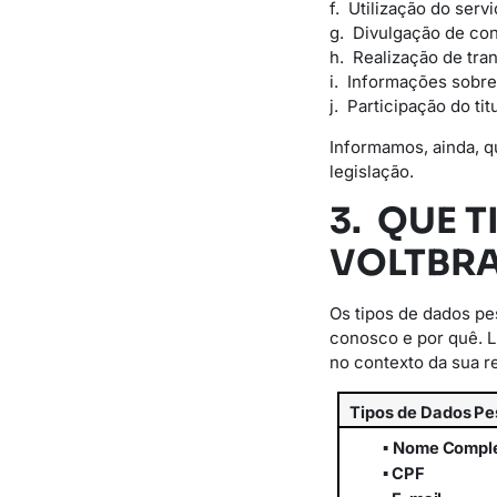
f. Utilização do serv
g. Divulgação de con
h. Realização de tran
i. Informações sobre
j. Participação do t
Informamos, ainda, q
legislação.
3. QUE 
VOLTBRA
Os tipos de dados p
conosco e por quê. 
no contexto da sua r
Tipos
de
Dados
Pe
▪
Nome
Compl
▪
CPF