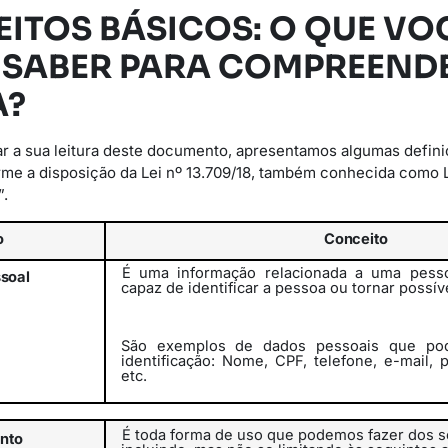
EITOS BÁSICOS: O QUE VO
 SABER PARA COMPREENDE
A?
r a sua leitura deste documento, apresentamos algumas defini
rme a disposição da Lei nº 13.709/18, também conhecida como 
”.
o
Conceito
É uma informação relacionada a uma pesso
soal
capaz de identificar a pessoa
ou
tornar
possív
São exemplos de dados pessoais que pod
identificação: Nome, CPF, telefone, e-mail, 
etc.
É toda forma de uso que podemos fazer dos s
nto