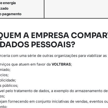
de
energia
lizado
o
pagamento
QUEM A EMPRESA COMPAR
 DADOS PESSOAIS?
eria com uma série de outras organizações para viabilizar as 
erviços que atuem em favor da
VOLTBRAS
;
niado;
cios;
licidade;
s públicos;
vel pelo tratamento de dados, a exemplo do armazenamento d
os;
ejam fornecendo em conjunto iniciativas de vendas, eventos 
nto;