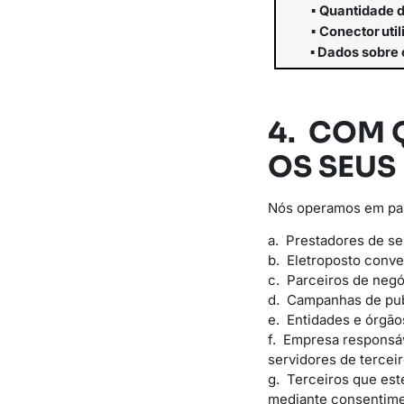
▪
Quantidade
▪
Conector
uti
▪
Dados
sobre
4. COM 
OS SEUS
Nós operamos em parc
a. Prestadores de s
b. Eletroposto conve
c. Parceiros de negó
d. Campanhas de pub
e. Entidades e órgão
f. Empresa responsá
servidores de terceir
g. Terceiros que est
mediante consentime