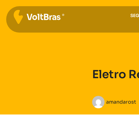
SE
Eletro 
amandarost