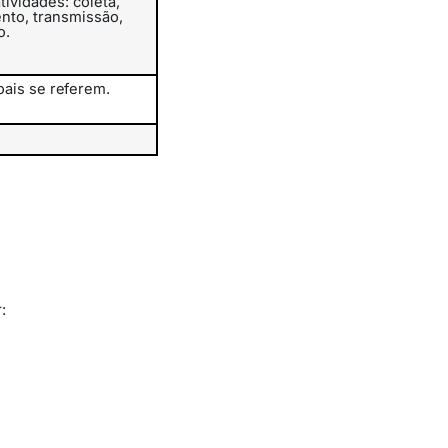
tividades: coleta,
nto,
transmissão,
o.
oais
se
referem.
: