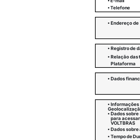
▪
E-
mail
▪
Telefone
▪
Endereço
de
▪
Registro
de
d
▪
Relação
das
Plataforma
▪
Dados
financ
▪
Informações 
Geolocalizaç
▪
Dados sobre o
para acessar
VOLTBRAS
▪
Dados
sobre
▪
Tempo
de
Du