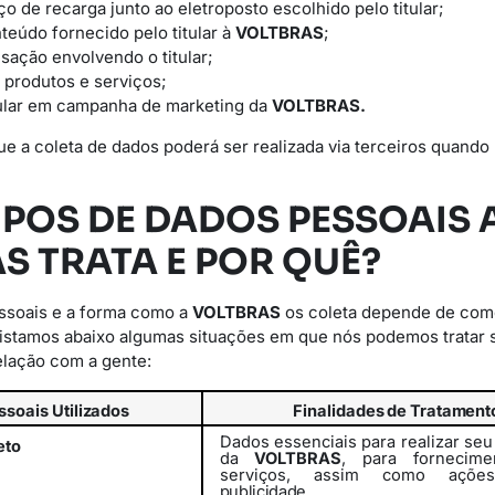
iço de recarga junto ao eletroposto escolhido pelo titular;
teúdo fornecido pelo titular à
VOLTBRAS
;
sação envolvendo o titular;
 produtos e serviços;
itular em campanha de marketing da
VOLTBRAS.
ue a coleta de dados poderá ser realizada via terceiros quando 
TIPOS DE DADOS PESSOAIS 
S TRATA E POR QUÊ?
essoais e a forma como a
VOLTBRAS
os coleta depende de com
Listamos abaixo algumas situações em que nós podemos tratar 
elação com a gente:
ssoais
Utilizados
Finalidades
de
Tratament
Dados essenciais para realizar se
eto
da
VOLTBRAS
, para fornecim
serviços,
assim
como
açõe
publicidade