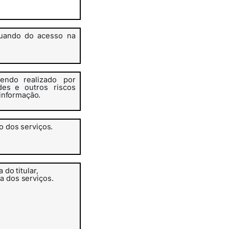
uando
do
acesso na
endo realizado
por
des e
outros
riscos
informação.
ão
dos
serviços.
a
do
titular,
ia dos
serviços.