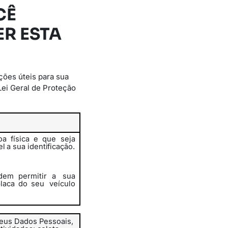
CÊ
R ESTA
ções úteis para sua
Lei Geral de Proteção
a física e que seja
el
a
sua
identificação.
em permitir a
sua
placa do seu
veículo
eus Dados Pessoais,