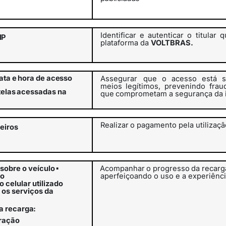
Identificar
e
autenticar
o
titular
q
IP
plataforma da
VOLTBRAS.
ata
e
hora
de
acesso
Assegurar
que o acesso está s
meios legítimos, prevenindo frau
telas
acessadas na
que
comprometam
a
segurança
da
Realizar
o
pagamento
pela
utilizaç
eiros
sobre o veículo
▪
Acompanhar
o
progresso
da
recarg
ão
aperfeiçoando o uso e a experiênc
 celular utilizado
 os serviços da
a
recarga:
ração