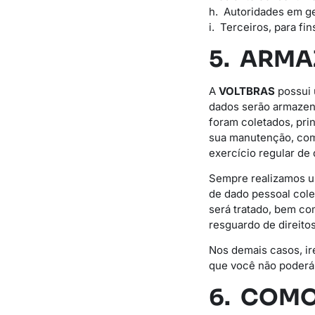
h. Autoridades em ge
i. Terceiros, para fi
5. ARM
A
VOLTBRAS
possui 
dados serão armazena
foram coletados, pri
sua manutenção, como
exercício regular de d
Sempre realizamos um
de dado pessoal cole
será tratado, bem c
resguardo de direitos
Nos demais casos, ir
que você não poderá 
6. COMO