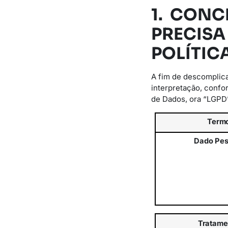
1. CONC
PRECISA
POLÍTIC
A fim de descomplica
interpretação, confo
de Dados, ora “LGPD
Term
Dado
Pes
Tratame