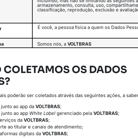
incluindo, mas não se limitando às seguintes a
armazenamento, consulta, uso, compartilhame
classificação,
reprodução, exclusão e avaliaçã
É
você,
a
pessoa
física
a
quem
os
Dados
Pess
r
sa
Somos
nós,
a
VOLTBRAS
O COLETAMOS OS DADOS
S?
is poderão ser coletados através das seguintes ações, a saber
 junto ao app da
VOLTBRAS
;
 junto ao app
White Label
gerenciado pela
VOLTBRAS
;
serviços da
VOLTBRAS
;
rte ao titular e canais de atendimento;
taformas digitais da
VOLTBRAS
;