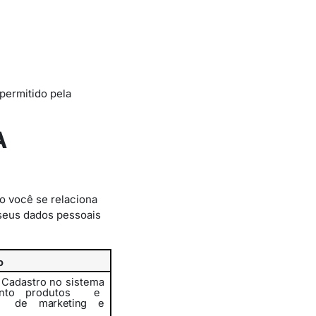
permitido pela
A
o você se relaciona
seus dados pessoais
o
u Cadastro no sistema
ento
produtos
e
s
de marketing e