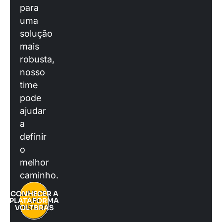
para
uma
solução
mais
robusta,
nosso
time
pode
ajudar
a
definir
o
melhor
caminho.
FALAR COM
CONHECER A
UM
PLATAFORMA
CONSULTOR
VOLTBRAS