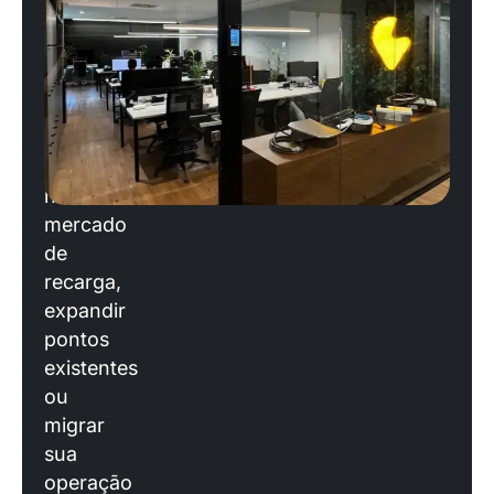
operação?
Se
você
está
planejando
entrar
no
mercado
de
recarga,
expandir
pontos
existentes
ou
migrar
sua
operação