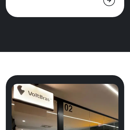
Precisa
estruturar
ou
escalar
sua