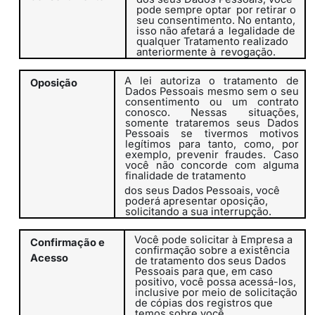
pode sempre optar
por retirar o
seu consentimento. No entanto,
isso não afetará a
legalidade de
qualquer Tratamento realizado
anteriormente à
revogação.
A lei autoriza
o
tratamento
de
Oposição
Dados
Pessoais
mesmo
sem
o seu
consentimento ou um contrato
conosco. Nessas situações,
somente trataremos seus Dados
Pessoais se tivermos motivos
legítimos para tanto, como, por
exemplo, prevenir fraudes.
Caso
você não concorde com alguma
finalidade de tratamento
dos
seus
Dados
Pessoais,
você
poderá
apresentar
oposição,
solicitando a sua interrupção.
Você pode solicitar à Empresa a
Confirmação
e
confirmação sobre a existência
Acesso
de
tratamento
dos
seus
Dados
Pessoais
para
que, em caso
positivo, você possa acessá-los,
inclusive por meio de
solicitação
de
cópias
dos
registros
que
temos
sobre
você.