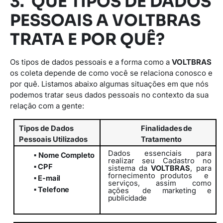
3. QUE TIPOS DE DADOS
PESSOAIS A VOLTBRAS
TRATA E POR QUÊ?
Os tipos de dados pessoais e a forma como a
VOLTBRAS
os coleta depende de como você se relaciona conosco e
por quê. Listamos abaixo algumas situações em que nós
podemos tratar seus dados pessoais no contexto da sua
relação com a gente:
Tipos
de
Dados
Finalidades
de
Pessoais
Utilizados
Tratamento
Dados essenciais para
▪
Nome
Completo
realizar seu Cadastro no
▪
CPF
sistema da
VOLTBRAS
, para
fornecimento
produtos
e
▪
E-
mail
serviços,
assim
como
▪
Telefone
ações
de marketing e
publicidade