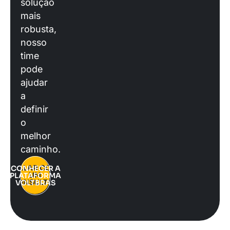
solução
mais
robusta,
nosso
time
pode
ajudar
a
definir
o
melhor
caminho.
FALAR COM
CONHECER A
UM
PLATAFORMA
CONSULTOR
VOLTBRAS