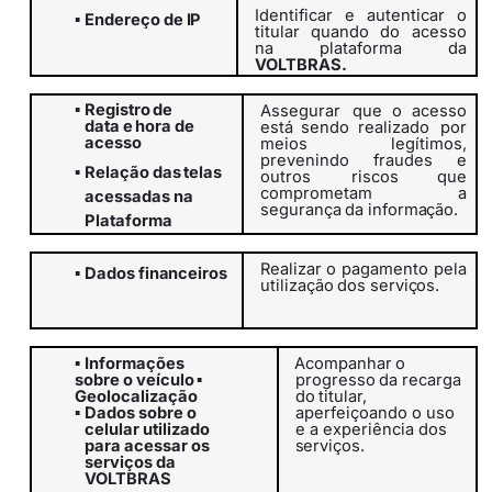
Identificar
e
autenticar
o
▪
Endereço
de
IP
titular
quando
do
acesso
na plataforma da
VOLTBRAS.
▪
Registro
de
Assegurar
que o acesso
data
e
hora
de
está sendo realizado
por
acesso
meios legítimos,
prevenindo fraudes e
▪
Relação
das
telas
outros
riscos que
comprometam
a
acessadas na
segurança
da
informação.
Plataforma
Realizar
o
pagamento
pela
▪
Dados
financeiros
utilização
dos
serviços.
▪
Informações
Acompanhar
o
sobre o veículo
▪
progresso
da
recarga
Geolocalização
do
titular,
aperfeiçoando o uso
▪
Dados sobre o
e a experiência dos
celular utilizado
serviços.
para acessar os
serviços da
VOLTBRAS