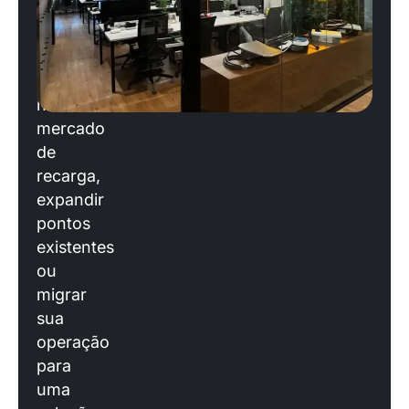
você
está
planejando
entrar
no
mercado
de
recarga,
expandir
pontos
existentes
ou
migrar
sua
operação
para
uma