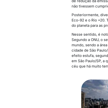
de redução da emissã
não tivessem cumprid
Posteriormente, dive
Eco-92 e o Rio +20. 
do planeta para as p
Nesse sentido, é notó
Segundo a ONU, o set
mundo, sendo a área
cidade de São Paulo/
efeito estufa, segun
em São Paulo/SP, a q
céu que há muito tem