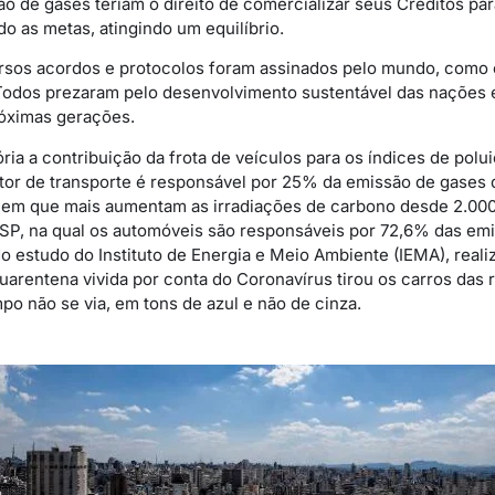
o de gases teriam o direito de comercializar seus Créditos par
o as metas, atingindo um equilíbrio.
rsos acordos e protocolos foram assinados pelo mundo, como o
Todos prezaram pelo desenvolvimento sustentável das nações 
róximas gerações.
ria a contribuição da frota de veículos para os índices de polui
or de transporte é responsável por 25% da emissão de gases d
 em que mais aumentam as irradiações de carbono desde 2.000
SP, na qual os automóveis são responsáveis por 72,6% das em
do estudo do Instituto de Energia e Meio Ambiente (IEMA), reali
uarentena vivida por conta do Coronavírus tirou os carros das
po não se via, em tons de azul e não de cinza.