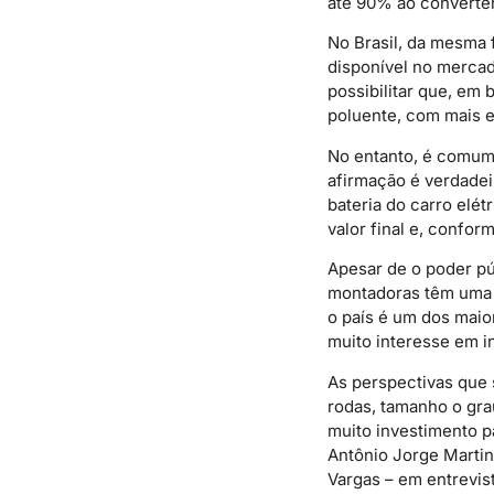
até 90% ao converte
No Brasil, da mesma 
disponível no mercado
possibilitar que, em 
poluente, com mais e
No entanto, é comum 
afirmação é verdadei
bateria do carro elé
valor final e, confo
Apesar de o poder púb
montadoras têm uma p
o país é um dos mai
muito interesse em in
As perspectivas que 
rodas, tamanho o gr
muito investimento p
Antônio Jorge Martin
Vargas – em entrevi