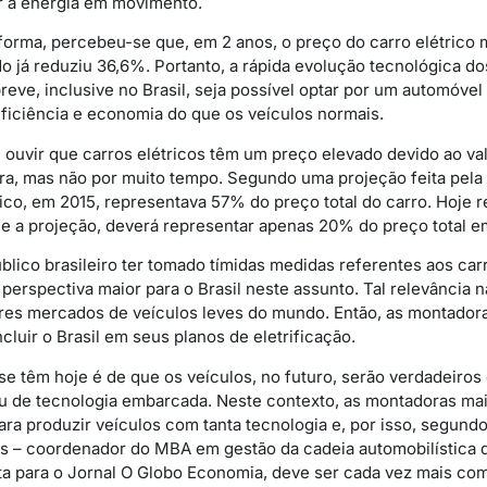
r a energia em movimento.
forma, percebeu-se que, em 2 anos, o preço do carro elétrico 
 já reduziu 36,6%. Portanto, a rápida evolução tecnológica dos
breve, inclusive no Brasil, seja possível optar por um automóv
ficiência e economia do que os veículos normais.
ouvir que carros elétricos têm um preço elevado devido ao valo
ra, mas não por muito tempo. Segundo uma projeção feita pel
trico, em 2015, representava 57% do preço total do carro. Hoje
rme a projeção, deverá representar apenas 20% do preço total e
lico brasileiro ter tomado tímidas medidas referentes aos carr
erspectiva maior para o Brasil neste assunto. Tal relevância 
ores mercados de veículos leves do mundo. Então, as montador
cluir o Brasil em seus planos de eletrificação.
se têm hoje é de que os veículos, no futuro, serão verdadeiros
au de tecnologia embarcada. Neste contexto, as montadoras m
ara produzir veículos com tanta tecnologia e, por isso, segund
s – coordenador do MBA em gestão da cadeia automobilística 
sta para o Jornal O Globo Economia, deve ser cada vez mais c