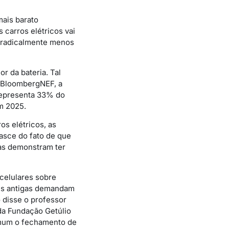
mais barato
 carros elétricos vai
el radicalmente menos
r da bateria. Tal
a BloombergNEF, a
 representa 33% do
m 2025.
os elétricos, as
nasce do fato de que
as demonstram ter
 celulares sobre
ais antigas demandam
o disse o professor
da Fundação Getúlio
omum o fechamento de