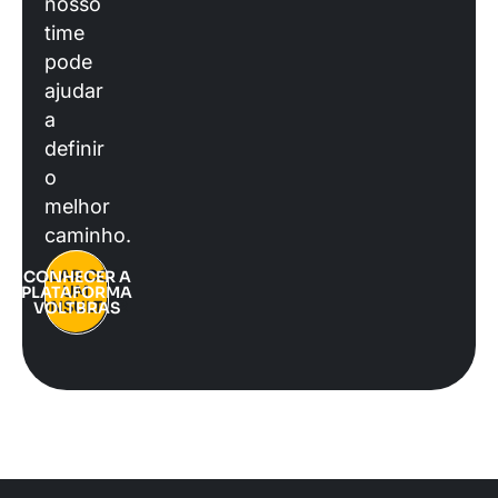
nosso
time
pode
ajudar
a
definir
o
melhor
caminho.
FALAR COM
CONHECER A
UM
PLATAFORMA
CONSULTOR
VOLTBRAS