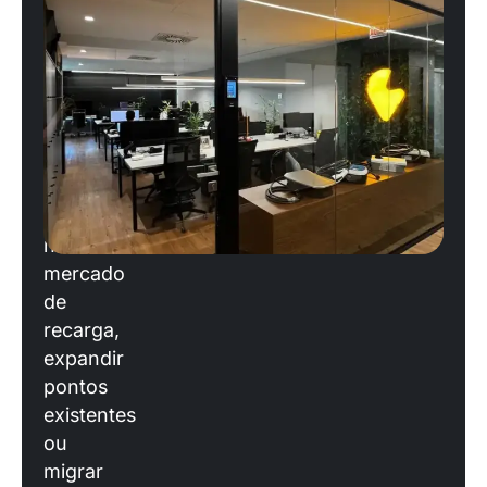
escalar
sua
operação?
Se
você
está
planejando
entrar
no
mercado
de
recarga,
expandir
pontos
existentes
ou
migrar