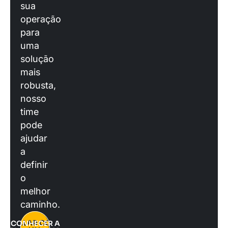
sua
operação
para
uma
solução
mais
robusta,
nosso
time
pode
ajudar
a
definir
o
melhor
caminho.
FALAR COM
CONHECER A