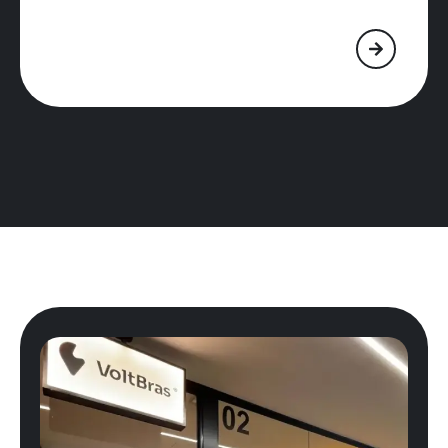
Precisa
estruturar
ou