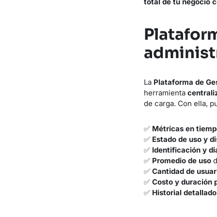
total de tu negocio 
Platafor
administ
La
Plataforma de Ge
herramienta
centrali
de carga. Con ella, 
✅
Métricas en tiemp
✅
Estado de uso y di
✅
Identificación y d
✅
Promedio de uso
d
✅
Cantidad de usuar
✅
Costo y duración 
✅
Historial detallad