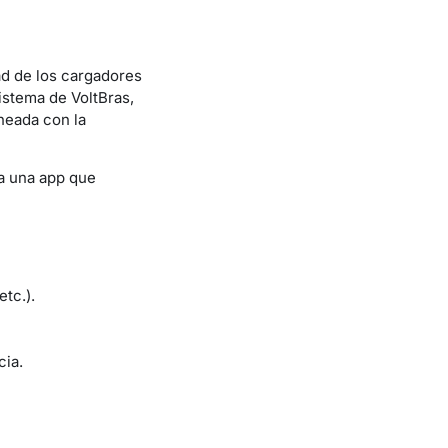
ad de los cargadores
sistema de VoltBras,
ineada con la
a una app que
etc.).
cia.