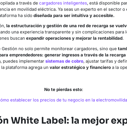
copilada a través de
cargadores inteligentes
, está disponible p
encia en movilidad eléctrica. Ya seas un experto en el sector o
lataforma ha sido
diseñada para ser intuitiva y accesible.
ón,
la estructuración y gestión de una red de recarga se vuel
nando una experiencia transparente y sin complicaciones para lo
uienes buscan
expandir operaciones y mejorar la rentabilidad
.
e Gestión no solo permite monitorear cargadores, sino que
tamb
 para emprendedores:
generar ingresos a través de la recarga
a, puedes implementar
sistemas de cobro
, ajustar tarifas y def
í, la plataforma agrega un
valor estratégico y financiero
a la op
No te pierdas esto
:
ómo establecer los precios de tu negocio en la electromovilid
ón White Label: la mejor ex