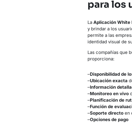
para los 
La
Aplicación White 
y brindar a los usuar
permite a las empres
identidad visual de s
Las compañías que b
proporciona:
–
Disponibilidad de l
–
Ubicación exacta
de
–
Información detall
–
Monitoreo en vivo
d
–
Planificación de ru
–
Función de evaluac
–
Soporte directo
en 
–
Opciones de pago