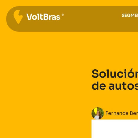
SEGME
Solución
de autos
Fernanda Be