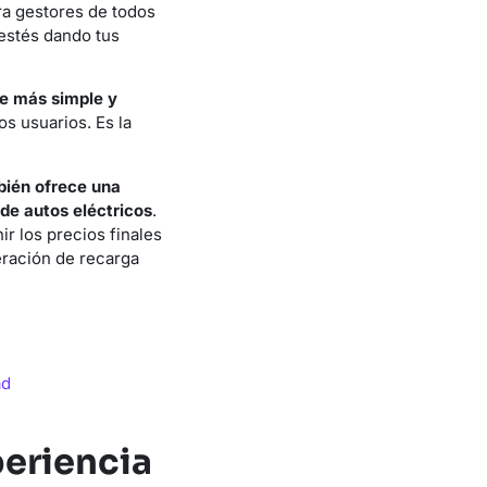
ara gestores de todos
 estés dando tus
ve más simple y
s usuarios. Es la
ién ofrece una
 de autos eléctricos
.
inir los precios finales
eración de recarga
ad
periencia