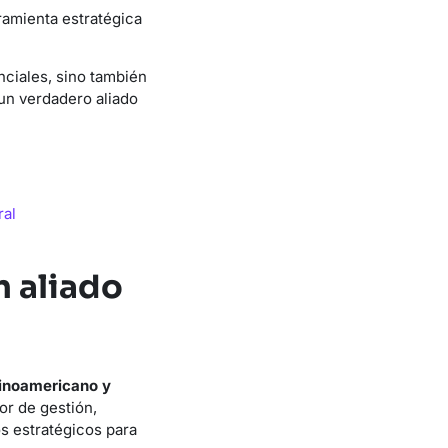
amienta estratégica
nciales, sino también
 un verdadero aliado
ral
n aliado
tinoamericano y
or de gestión,
s estratégicos para