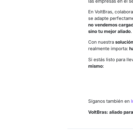
las empresas en el se
En VoltBras, colabor
se adapte perfectam
no vendemos cargado
sino tu mejor aliado
.
Con nuestra
solución
realmente importa:
h
Si estás listo para ll
mismo
:
Síganos también en
VoltBras: aliado par