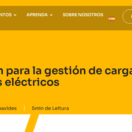
NTOS
APRENDA
SOBRE NOSOTROS
 para la gestión de car
 eléctricos
navides
5min de Leitura