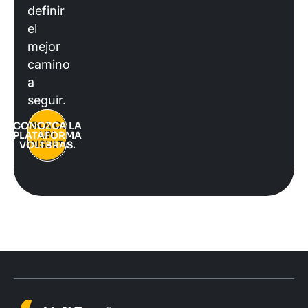
definir
el
mejor
camino
a
seguir.
HABLA CON
CONOZCA LA
UN
PLATAFORMA
CONSULTOR
VOLTBRAS.