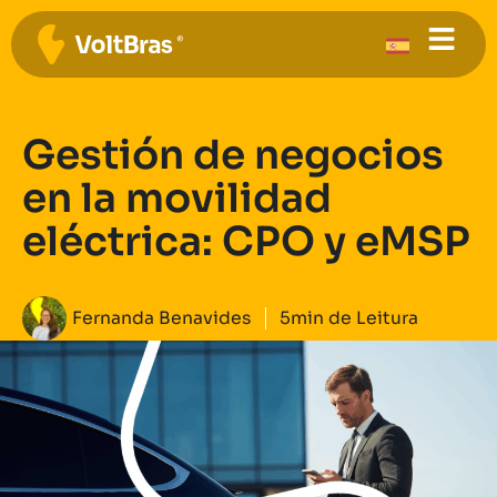
Gestión de negocios
en la movilidad
eléctrica: CPO y eMSP
Fernanda Benavides
5min de Leitura