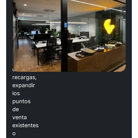
escalar
su
operación?
Si
planea
ingresar
al
mercado
de
recargas,
expandir
los
puntos
de
venta
existentes
o