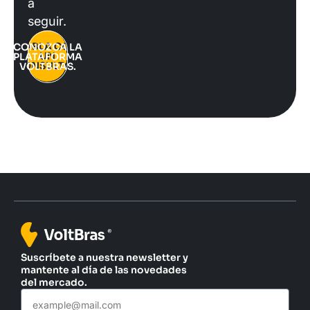
a
seguir.
HABLA CON
CONOZCA LA
UN
PLATAFORMA
CONSULTOR
VOLTBRAS.
Suscríbete a nuestra newsletter y
mantente al día de las novedades
del mercado.