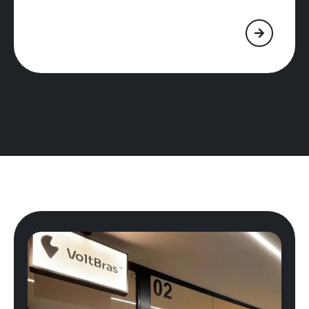
¿Necesita
estructurar
o