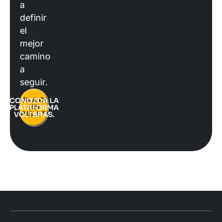
a
definir
el
mejor
camino
a
seguir.
HABLA CON
CONOZCA LA
UN
PLATAFORMA
CONSULTOR
VOLTBRAS.