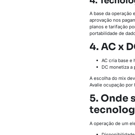
4. Tecnolo
A base da operação e
aprovação nos pagame
planos e tarifação p
portabilidade de dado
4. AC x 
AC cria base e 
DC monetiza a p
A escolha do mix dev
Avalie ocupação por 
5. Onde s
tecnolog
A operação de um ele
Disponibilidade