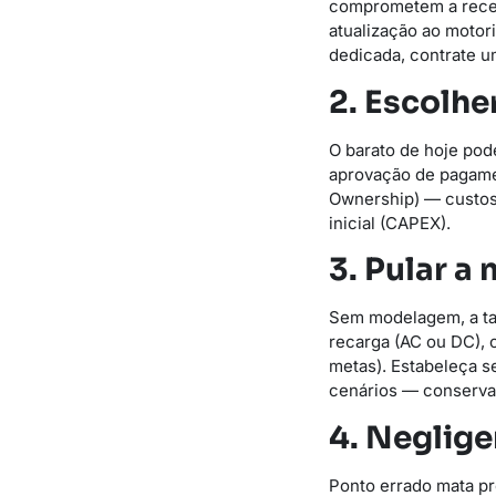
comprometem a receit
atualização ao motor
dedicada, contrate u
2. Escolhe
O barato de hoje pode
aprovação de pagame
Ownership) — custos
inicial (CAPEX).
3. Pular 
Sem modelagem, a tari
recarga (AC ou DC), 
metas). Estabeleça s
cenários — conservad
4. Neglige
Ponto errado mata pr