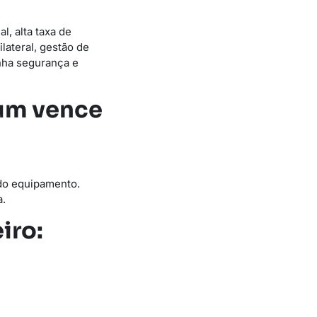
, alta taxa de
lateral, gestão de
nha segurança e
 um vence
 do equipamento.
a.
iro: