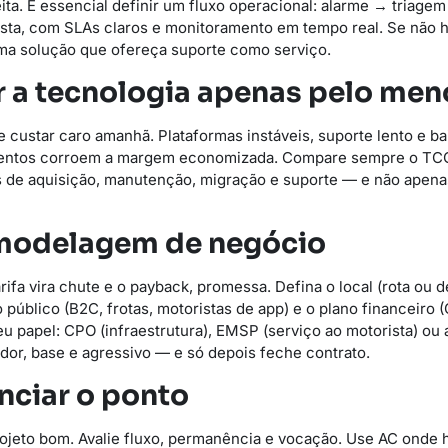
a. É essencial definir um fluxo operacional: alarme → triage
ista, com SLAs claros e monitoramento em tempo real. Se não 
ma solução que ofereça suporte como serviço.
r a tecnologia apenas pelo men
 custar caro amanhã. Plataformas instáveis, suporte lento e ba
ntos corroem a margem economizada. Compare sempre o TCO 
 de aquisição, manutenção, migração e suporte — e não apena
a modelagem de negócio
fa vira chute e o payback, promessa. Defina o local (rota ou de
o público (B2C, frotas, motoristas de app) e o plano financeiro
eu papel: CPO (infraestrutura), EMSP (serviço ao motorista) ou
or, base e agressivo — e só depois feche contrato.
nciar o ponto
ojeto bom. Avalie fluxo, permanência e vocação. Use AC onde 