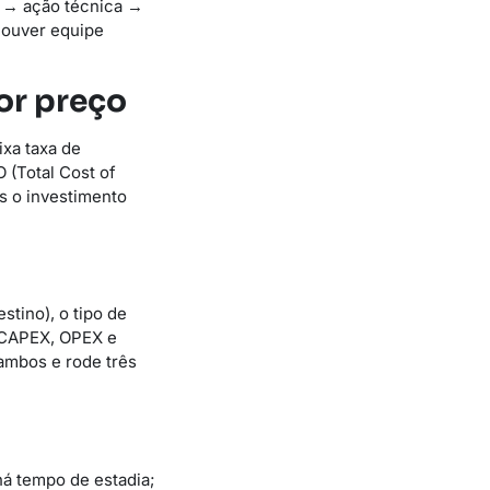
m → ação técnica →
houver equipe
or preço
ixa taxa de
(Total Cost of
s o investimento
stino), o tipo de
 (CAPEX, OPEX e
 ambos e rode três
há tempo de estadia;