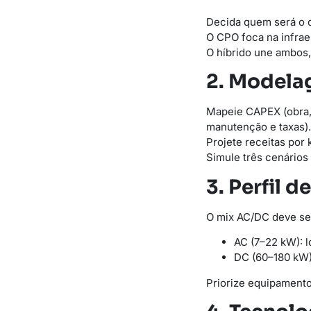
Decida quem será o d
O CPO foca na infrae
O híbrido une ambos
2. Modela
Mapeie CAPEX (obra, 
manutenção e taxas).
Projete receitas por 
Simule três cenários
3. Perfil 
O mix AC/DC deve se
AC (7–22 kW): l
DC (60–180 kW):
Priorize equipamento