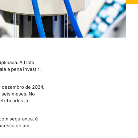
plinada. A frota
le a pena investir”,
m dezembro de 2024,
 seis meses. No
trificados já
r com segurança, é
sucesso de um