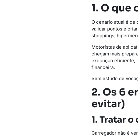
1. O que
O cenário atual é de
validar pontos e cri
shoppings, hipermerc
Motoristas de aplica
chegam mais preparad
execução eficiente,
financeira.
Sem estudo de vocaç
2. Os 6 
evitar)
1. Tratar
Carregador não é vend