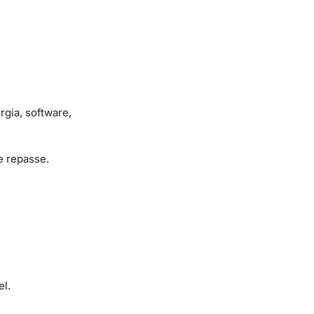
gia, software,
e repasse.
el.