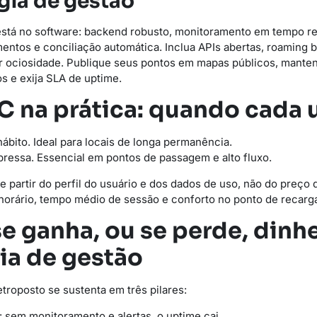
gia de gestão
stá no software: backend robusto, monitoramento em tempo real
ntos e conciliação automática. Inclua APIs abertas, roaming bi
or ociosidade. Publique seus pontos em mapas públicos, mante
s e exija SLA de uptime.
DC na prática: quando cada
hábito. Ideal para locais de longa permanência.
ressa. Essencial em pontos de passagem e alto fluxo.
e partir do perfil do usuário e dos dados de uso, não do preço
horário, tempo médio de sessão e conforto no ponto de recarg
e ganha, ou se perde, dinhe
ia de gestão
troposto se sustenta em três pilares:
: sem monitoramento e alertas, o uptime cai.