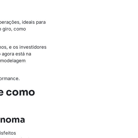
erações, ideais para
o giro, como
os, e os investidores
 agora está na
a modelagem
formance.
(e como
tônoma
isfeitos