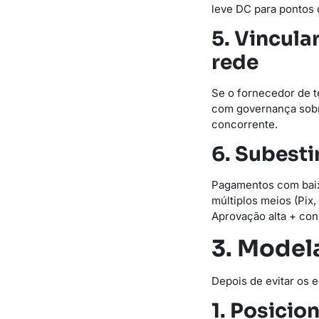
leve DC para pontos 
5. Vincul
rede
Se o fornecedor de t
com governança sobre
concorrente.
6. Subest
Pagamentos com baix
múltiplos meios (Pix,
Aprovação alta + conc
3. Model
Depois de evitar os 
1. Posici