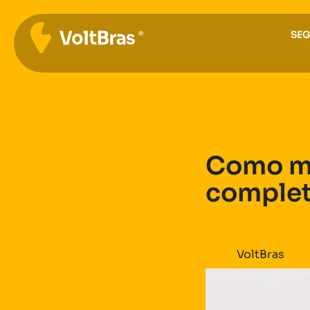
SE
Como mo
complet
VoltBras