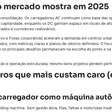
 o mercado mostra em 2025
 consolidação. Os carregadores AC continuam como base das op
ar capilaridade, enquanto os DC ganham espaço em locais de alt
ados e corredores rodoviários.
tivo e frotas corporativas aceleram a demanda em centros urban
os, com métricas claras e planos de retorno definidos. O foco
 e os principais desafios permanecem na escolha do ponto e n
ão e operação estruturada, mesmo bons projetos perdem per
erros que mais custam caro 
 o carregador como máquina au
ing machine. Sem gestão ativa, filas, falhas e motoristas insat