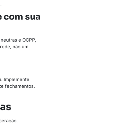
.
e com sua
s neutras e OCPP,
 rede, não um
a. Implemente
ize fechamentos.
pas
peração.