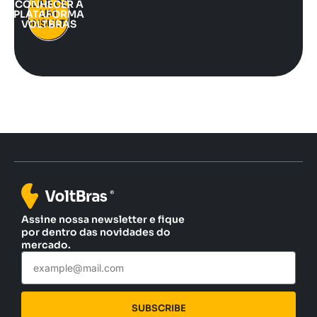
FALAR COM
CONHECER A
UM
PLATAFORMA
CONSULTOR
VOLTBRAS
Assine nossa newsletter e fique
por dentro das novidades do
mercado.
SUBSCRIBE