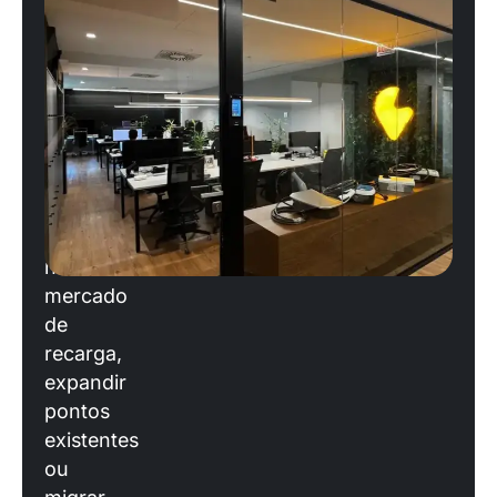
escalar
sua
operação?
Se
você
está
planejando
entrar
no
mercado
de
recarga,
expandir
pontos
existentes
ou