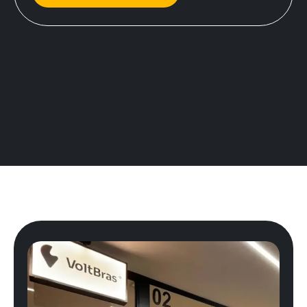
Precisa
estruturar
ou