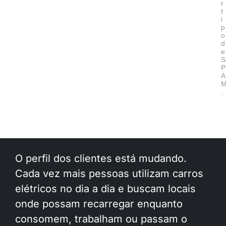
r
t
i
p
o
d
e
S
P
A
.
O perfil dos clientes está mudando.
Cada vez mais pessoas utilizam carros
elétricos no dia a dia e buscam locais
onde possam recarregar enquanto
consomem, trabalham ou passam o