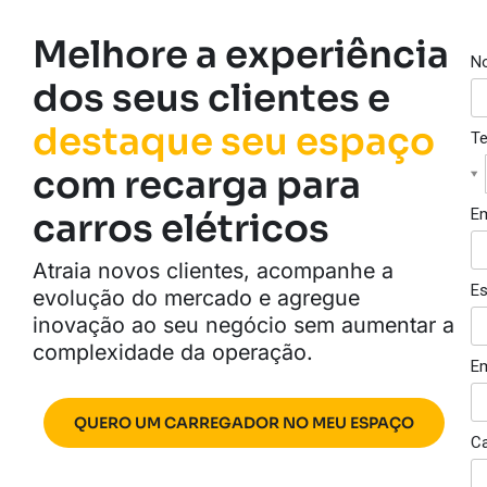
Melhore a experiência
N
dos seus clientes e
destaque seu espaço
Te
com recarga para
Em
carros elétricos
Atraia novos clientes, acompanhe a
E
evolução do mercado e agregue
inovação ao seu negócio sem aumentar a
complexidade da operação.
E
QUERO UM CARREGADOR NO MEU ESPAÇO
C